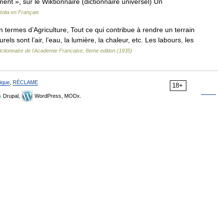
nt », sur le Wiktionnaire (dictionnaire universel) Un
édia en Français
termes d’Agriculture, Tout ce qui contribue à rendre un terrain
ls sont l’air, l’eau, la lumière, la chaleur, etc. Les labours, les
ictionnaire de l'Academie Francaise, 8eme edition (1935)
ique
,
RÉCLAME
18+
Drupal,
WordPress, MODx.