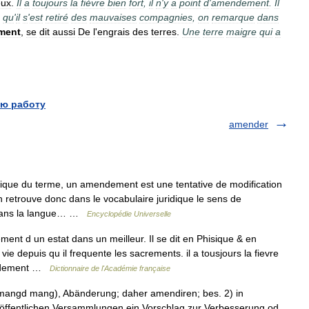
eux
.
Il
a
toujours
la
fièvre
bien
fort
,
il
n
'
y
a
point
d
'
amendement
.
Il
qu
'
il
s
'
est
retiré
des
mauvaises
compagnies
,
on
remarque
dans
ment
,
se
dit
aussi
De
l
'
engrais
des
terres
.
Une
terre
maigre
qui
a
ю работу
amender
ue du terme, un amendement est une tentative de modification
 retrouve donc dans le vocabulaire juridique le sens de
t dans la langue… …
Encyclopédie Universelle
t d un estat dans un meilleur. Il se dit en Phisique & en
 depuis qu il frequente les sacrements. il a tousjours la fievre
mendement …
Dictionnaire de l'Académie française
Amangd mang), Abänderung; daher amendiren; bes. 2) in
 öffentlichen Versammlungen ein Vorschlag zur Verbesserung od.