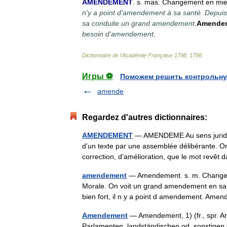
AMENDEMENT
.
s
.
mas
.
Changement
en
mi
n
'
y
a
point
d
'
amendement
à
sa
santé
.
Depuis
sa
conduite
un
grand
amendement
.
Amende
besoin
d
'
amendement
.
Dictionnaire
de
l
'
Académie
Française
1798
.
1798
.
Игры ⚽
Поможем решить контрольну
amende
Regardez d'autres dictionnaires:
AMENDEMENT
— AMENDEME Au sens juridiq
d’un texte par une assemblée délibérante. On
correction, d’amélioration, que le mot revê
amendement
— Amendement. s. m. Changemen
Morale. On voit un grand amendement en sa vie
bien fort, il n y a point d amendement. A
Amendement
— Amendement, 1) (fr., spr. 
Parlamenten, landständischen od. sonstigen