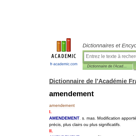
Dictionnaires et Ency
fr-academic.com
Dictionnaire de l'Académie Française 1798
Dictionnaire de l'Académie F
amendement
amendement
I
.
AMENDEMENT
.
s
.
mas
.
Modification
apport
précis
,
plus
clairs
ou
plus
significatifs
.
II
.