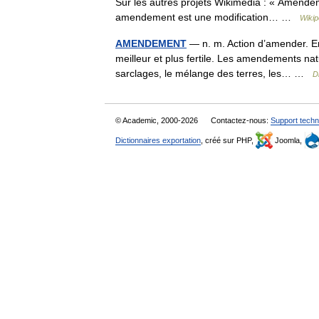
Sur les autres projets Wikimedia : « Amendeme
amendement est une modification… …
Wikip
AMENDEMENT
— n. m. Action d’amender. En 
meilleur et plus fertile. Les amendements nature
sarclages, le mélange des terres, les… …
D
© Academic, 2000-2026
Contactez-nous:
Support techn
Dictionnaires exportation
, créé sur PHP,
Joomla,