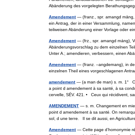
Abänderung des vorgelegten Berathungsg
Amendement
— (franz., spr. amangd māng,
ein Antrag, der in einer Versammlung, namen
teilweisen Abänderung einer Vorlage oder 
Amendement
— (frz., spr. amangd máng), V
Abänderungsvorschlag zu dem einzelnen Teil 
Unter A.; amendieren, verbessern, einen A
Amendement
— (franz. –angdemang), in de
einzelnen Theil eines vorgeschlagenen An
amendement
— (a man de man) s. m. 1° Cha
a point d amendement à sa santé, à sa con
cervelle, SÉV. 421. • Ceux qui récidivent
AMENDEMENT
— s. m. Changement en mieu
point d amendement à sa santé. On remarq
sol, d une terre. Il se dit aussi, en Agricu
Amendement
— Cette page d’homonymie répe