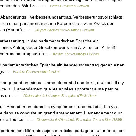
egenstandes. Wird zu… …
Pierer's Universal-Lexikon
 Abänderungs , Verbesserungsantrag, Verbesserungsvorschlag),
tlich einer parlamentarischen Körperschaft, zum Zweck der
eines (Haupt )… …
Meyers Großes Konversations-Lexikon
erbesserung, in der parlamentarischen Sprache ein
eines Antrags oder Gesetzentwurfs; ein A. zu einem A. heißt
bänderungsantrag stellen …
Kleines Konversations-Lexikon
r parlamentarischen Sprache ein Aenderungsantrag gegen einen
trags …
Herders Conversations-Lexikon
ngement en mieux. L amendement d une terre, d un sol. Il n y
duite. • L amendement que les années apportent à ma pauvre
, sans qu… …
Dictionnaire de la Langue Française d'Émile Littré
x. Amendement dans les symptômes d une maladie. Il n y a
ue dans sa conduite un grand amendement. L amendement d un
lture, de Tout ce… …
Dictionnaire de l'Academie Francaise, 7eme edition (1835)
rtorie les différents sujets et articles partageant un même nom.