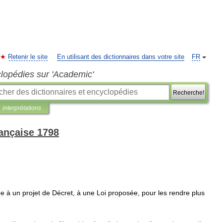
Retenir le site
En utilisant des dictionnaires dans votre site
FR
clopédies sur 'Academic'
Recherche!
interprétations
rançaise 1798
ée
à
un
projet
de
Décret
,
à
une
Loi
proposée
,
pour
les
rendre
plus